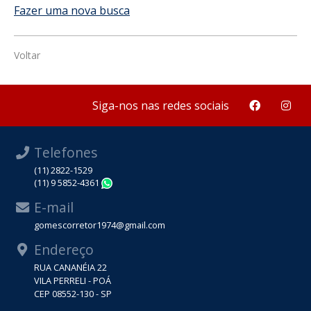
Fazer uma nova busca
Voltar
Siga-nos nas redes sociais
Telefones
(11) 2822-1529
(11) 9 5852-4361
WhatsApp
E-mail
gomescorretor1974@gmail.com
Endereço
RUA CANANÉIA 22
VILA PERRELI - POÁ
CEP 08552-130 - SP