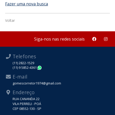
Fazer uma nova busca
Voltar
Siga-nos nas redes sociais
Telefones
(11) 2822-1529
(11) 9 5852-4361
WhatsApp
E-mail
gomescorretor1974@gmail.com
Endereço
RUA CANANÉIA 22
VILA PERRELI - POÁ
CEP 08552-130 - SP