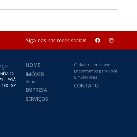
Siga-nos nas redes sociais
eço
HOME
Cadastre seu Imóvel
Encontramos para Você
IMÓVEIS
NÉIA 22
Simuladores
ELI - POÁ
Venda
CONTATO
-130 - SP
EMPRESA
SERVIÇOS