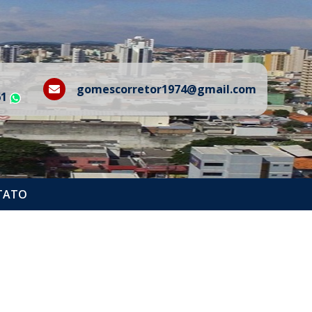
gomescorretor1974@gmail.com
61
WhatsApp
TATO