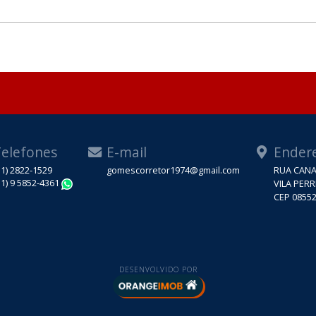
elefones
E-mail
Ender
11) 2822-1529
gomescorretor1974@gmail.com
RUA CANA
11) 9 5852-4361
VILA PERR
WhatsApp
CEP 08552
DESENVOLVIDO POR