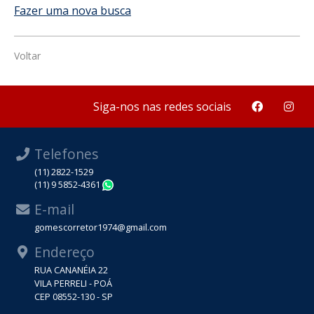
Fazer uma nova busca
Voltar
Siga-nos nas redes sociais
Telefones
(11) 2822-1529
(11) 9 5852-4361
WhatsApp
E-mail
gomescorretor1974@gmail.com
Endereço
RUA CANANÉIA 22
VILA PERRELI - POÁ
CEP 08552-130 - SP