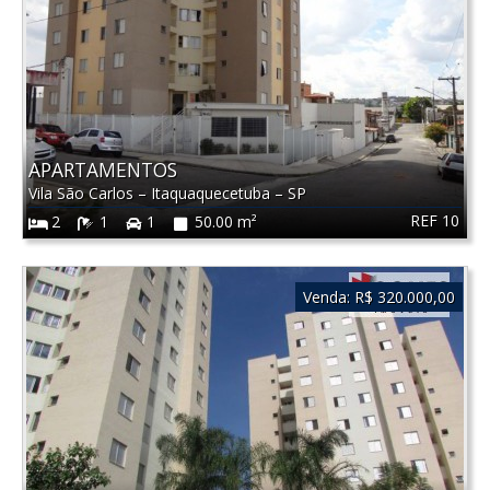
APARTAMENTOS
Vila São Carlos
–
Itaquaquecetuba
–
SP
REF 10
2
1
1
50.00 m²
Venda:
R$ 320.000,00