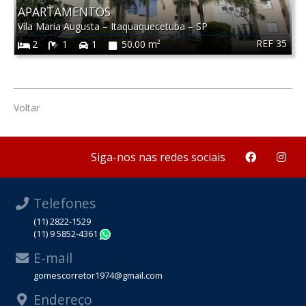
APARTAMENTOS
Vila Maria Augusta
–
Itaquaquecetuba
–
SP
REF 35
2
1
1
50.00 m²
Voltar
Siga-nos nas redes sociais
Telefones
(11) 2822-1529
(11) 9 5852-4361
WhatsApp
E-mail
gomescorretor1974@gmail.com
Endereço