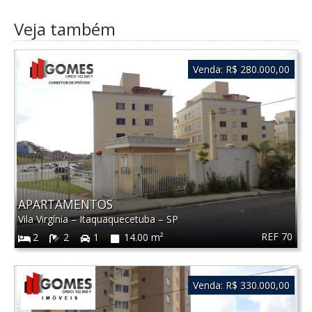
Veja também
Venda:
R$ 280.000,00
APARTAMENTOS
Vila Virgínia
–
Itaquaquecetuba
–
SP
REF 70
2
2
1
14.00 m²
Venda:
R$ 330.000,00