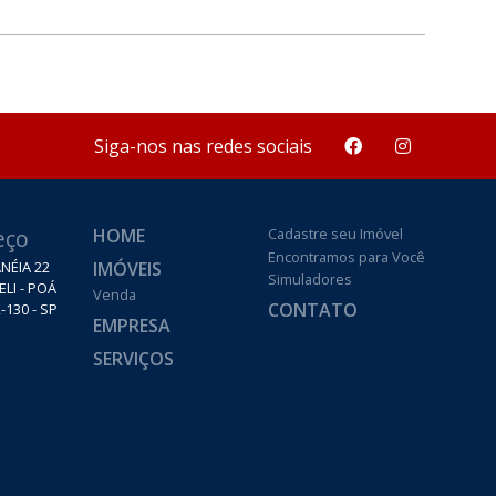
Siga-nos nas redes sociais
eço
HOME
Cadastre seu Imóvel
Encontramos para Você
IMÓVEIS
NÉIA 22
Simuladores
ELI - POÁ
Venda
CONTATO
-130 - SP
EMPRESA
SERVIÇOS