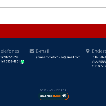
elefones
E-mail
Ender
11) 2822-1529
gomescorretor1974@gmail.com
RUA CANA
11) 9 5852-4361
VILA PERR
WhatsApp
CEP 08552
DESENVOLVIDO POR