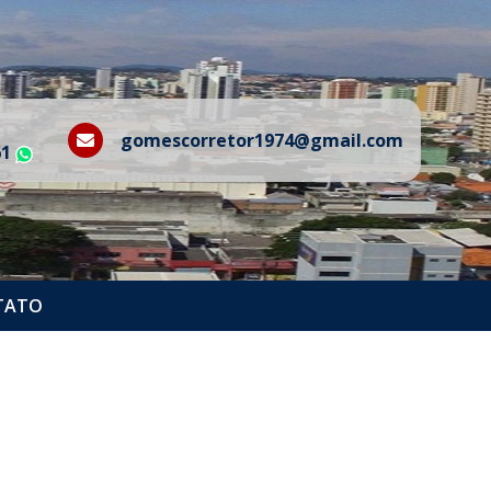
gomescorretor1974@gmail.com
61
WhatsApp
TATO