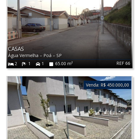
CASAS
Água Vermelha
–
Poá
–
SP
REF 66
2
1
1
65.00 m²
Venda:
R$ 450.000,00