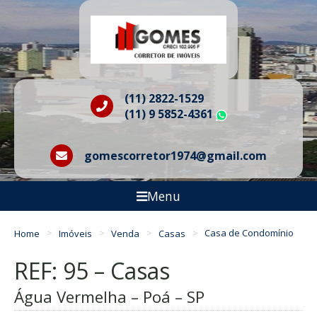
(11) 2822-1529
(11) 9 5852-4361
WhatsApp
gomescorretor1974@gmail.com
Menu
Home
Imóveis
Venda
Casas
Casa de Condomínio
REF: 95 – Casas
Água Vermelha – Poá – SP