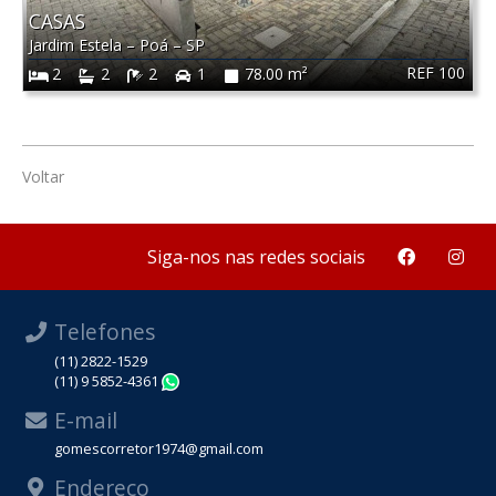
CASAS
Jardim Estela
–
Poá
–
SP
REF 100
2
2
2
1
78.00 m²
Voltar
Siga-nos nas redes sociais
Telefones
(11) 2822-1529
(11) 9 5852-4361
WhatsApp
E-mail
gomescorretor1974@gmail.com
Endereço