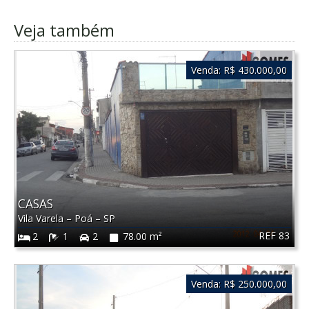
Veja também
Venda:
R$ 430.000,00
CASAS
Vila Varela
–
Poá
–
SP
REF 83
2
1
2
78.00 m²
Venda:
R$ 250.000,00