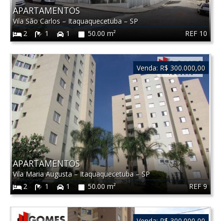
APARTAMENTOS
Vila São Carlos
–
Itaquaquecetuba
–
SP
REF 10
2
1
1
50.00 m²
Venda:
R$ 300.000,00
APARTAMENTOS
Vila Maria Augusta
–
Itaquaquecetuba
–
SP
REF 9
2
1
1
50.00 m²
Venda:
R$ 300.000,00