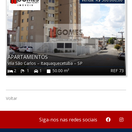
APARTAMENTOS
Vila São Carlos
–
Itaquaquecetuba
–
SP
REF 73
2
1
1
50.00 m²
Voltar
Siga-nos nas redes sociais